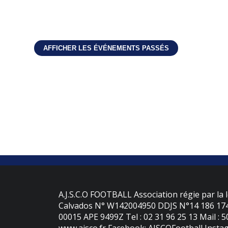
A.J.S.C.O FOOTBALL Association régie par la l
Calvados N° W142004950 DDJS N°14 186 174 
00015 APE 9499Z Tel : 02 31 96 25 13 Mail : 