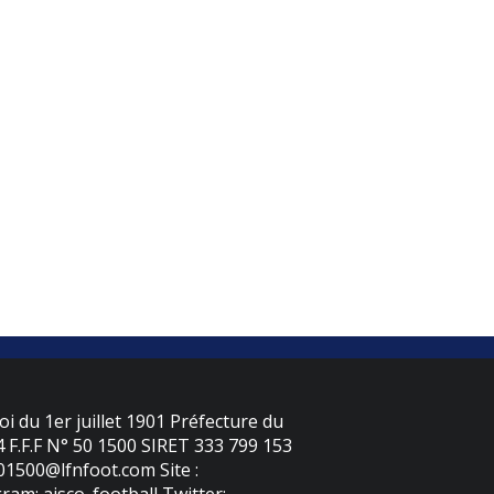
oi du 1er juillet 1901 Préfecture du
F.F.F N° 50 1500 SIRET 333 799 153
501500@lfnfoot.com Site :