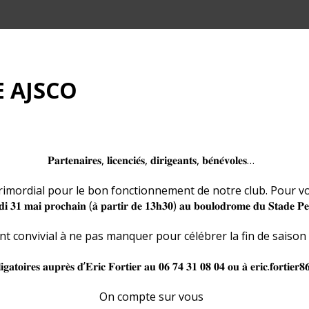
 AJSCO
𝐏𝐚𝐫𝐭𝐞𝐧𝐚𝐢𝐫𝐞𝐬, 𝐥𝐢𝐜𝐞𝐧𝐜𝐢𝐞́𝐬, 𝐝𝐢𝐫𝐢𝐠𝐞𝐚𝐧𝐭𝐬, 𝐛𝐞́𝐧𝐞́𝐯𝐨𝐥𝐞𝐬…
ordial pour le bon fonctionnement de notre club. Pour vous rem
𝐦𝐞𝐝𝐢 𝟑𝟏 𝐦𝐚𝐢 𝐩𝐫𝐨𝐜𝐡𝐚𝐢𝐧 (𝐚̀ 𝐩𝐚𝐫𝐭𝐢𝐫 𝐝𝐞 𝟏𝟑𝐡𝟑𝟎) 𝐚𝐮 𝐛𝐨𝐮𝐥𝐨𝐝𝐫𝐨𝐦𝐞 𝐝𝐮 𝐒𝐭𝐚𝐝𝐞 𝐏
 convivial à ne pas manquer pour célébrer la fin de saison
𝐥𝐢𝐠𝐚𝐭𝐨𝐢𝐫𝐞𝐬 𝐚𝐮𝐩𝐫𝐞̀𝐬 𝐝’𝐄𝐫𝐢𝐜 𝐅𝐨𝐫𝐭𝐢𝐞𝐫 𝐚𝐮 𝟎𝟔 𝟕𝟒 𝟑𝟏 𝟎𝟖 𝟎𝟒 𝐨𝐮 𝐚̀ 𝐞𝐫𝐢𝐜.𝐟𝐨𝐫𝐭𝐢𝐞
On compte sur vous