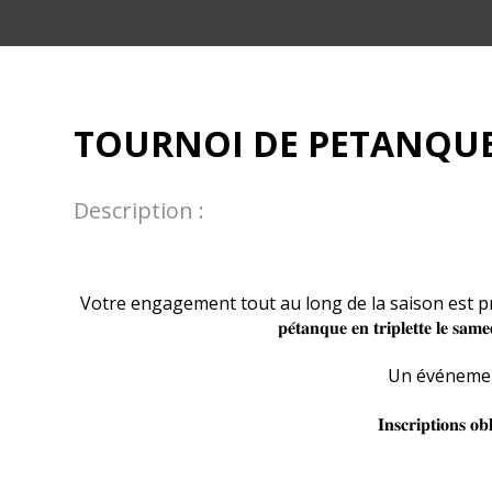
TOURNOI DE PETANQUE
Description :
Votre engagement tout au long de la saison est prim
𝐩𝐞́𝐭𝐚𝐧𝐪𝐮𝐞 𝐞𝐧 𝐭𝐫𝐢𝐩𝐥𝐞𝐭𝐭𝐞 𝐥𝐞 𝐬𝐚
Un événement
𝐈𝐧𝐬𝐜𝐫𝐢𝐩𝐭𝐢𝐨𝐧𝐬 𝐨