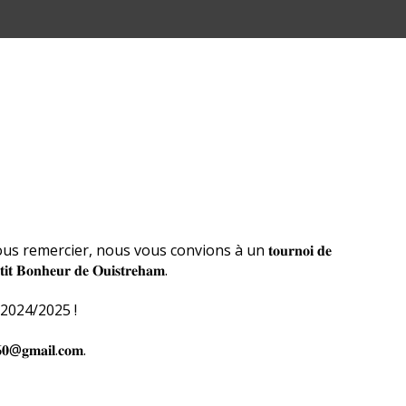
ercier, nous vous convions à un 𝐭𝐨𝐮𝐫𝐧𝐨𝐢 𝐝𝐞
𝐭𝐢𝐭 𝐁𝐨𝐧𝐡𝐞𝐮𝐫 𝐝𝐞 𝐎𝐮𝐢𝐬𝐭𝐫𝐞𝐡𝐚𝐦.
 2024/2025 !
𝐫𝟖𝟔𝟎@𝐠𝐦𝐚𝐢𝐥.𝐜𝐨𝐦.