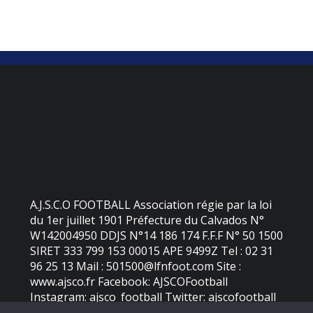
A.J.S.C.O FOOTBALL Association régie par la loi
du 1er juillet 1901 Préfecture du Calvados N°
W142004950 DDJS N°14 186 174 F.F.F N° 50 1500
SIRET 333 799 153 00015 APE 9499Z Tel : 02 31
96 25 13 Mail : 501500@lfnfoot.com Site :
www.ajsco.fr Facebook: AJSCOFootball
Instagram: ajsco_football Twitter: ajscofootball