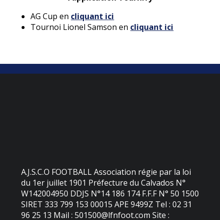
AG Cup en
cliquant ici
Tournoi Lionel Samson en
cliquant ici
A.J.S.C.O FOOTBALL Association régie par la loi
du 1er juillet 1901 Préfecture du Calvados N°
W142004950 DDJS N°14 186 174 F.F.F N° 50 1500
SIRET 333 799 153 00015 APE 9499Z Tel : 02 31
96 25 13 Mail : 501500@lfnfoot.com Site :