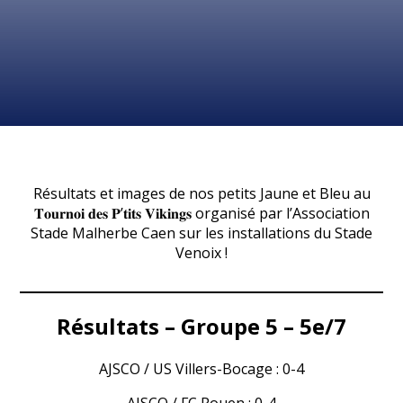
Résultats et images de nos petits Jaune et Bleu au
𝐓𝐨𝐮𝐫𝐧𝐨𝐢 𝐝𝐞𝐬 𝐏’𝐭𝐢𝐭𝐬 𝐕𝐢𝐤𝐢𝐧𝐠𝐬 organisé par l’Association
Stade Malherbe Caen sur les installations du Stade
Venoix !
Résultats – Groupe 5 – 5e/7
AJSCO / US Villers-Bocage : 0-4
AJSCO / FC Rouen : 0-4