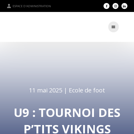
ESPACE D'ADMINISTRATION
11 mai 2025 |
Ecole de foot
U9 : TOURNOI DES
P’TITS VIKINGS