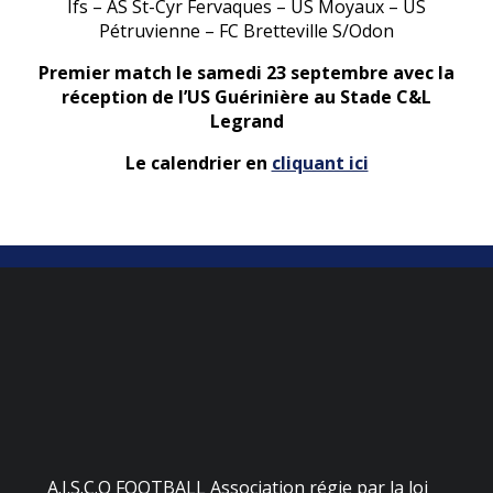
Ifs – AS St-Cyr Fervaques – US Moyaux – US
Pétruvienne – FC Bretteville S/Odon
Premier match le samedi 23 septembre avec la
réception de l’US Guérinière au Stade C&L
Legrand
Le calendrier en
cliquant ici
A.J.S.C.O FOOTBALL Association régie par la loi