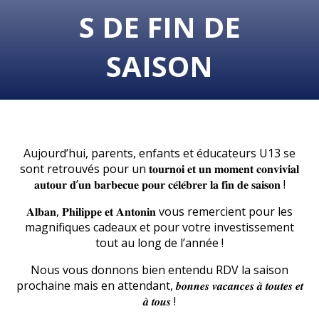
S DE FIN DE
SAISON
Aujourd’hui, parents, e
nfants et éducateurs U13 se
sont retrouvés pour un 𝐭𝐨𝐮𝐫𝐧𝐨𝐢 𝐞𝐭 𝐮𝐧 𝐦𝐨𝐦𝐞𝐧𝐭 𝐜𝐨𝐧𝐯𝐢𝐯𝐢𝐚𝐥
𝐚𝐮𝐭𝐨𝐮𝐫 𝐝’𝐮𝐧 𝐛𝐚𝐫𝐛𝐞𝐜𝐮𝐞 𝐩𝐨𝐮𝐫 𝐜𝐞́𝐥𝐞́𝐛𝐫𝐞𝐫 𝐥𝐚 𝐟𝐢𝐧 𝐝𝐞 𝐬𝐚𝐢𝐬𝐨𝐧 !
𝐀𝐥𝐛𝐚𝐧, 𝐏𝐡𝐢𝐥𝐢𝐩𝐩𝐞 𝐞𝐭 𝐀𝐧𝐭𝐨𝐧𝐢𝐧 vous remercient pour les
magnifiques cadeaux et pour votre investissement
tout au long de l’année !
Nous vous donnons bien entendu RDV la saison
prochaine mais en attendant, 𝒃𝒐𝒏𝒏𝒆𝒔 𝒗𝒂𝒄𝒂𝒏𝒄𝒆𝒔 𝒂̀ 𝒕𝒐𝒖𝒕𝒆𝒔 𝒆𝒕
𝒂̀ 𝒕𝒐𝒖𝒔 !