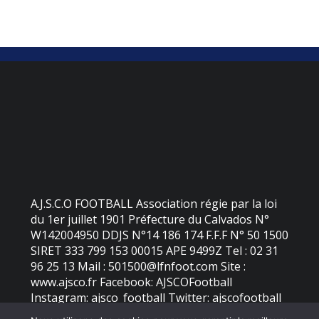
A.J.S.C.O FOOTBALL Association régie par la loi
du 1er juillet 1901 Préfecture du Calvados N°
W142004950 DDJS N°14 186 174 F.F.F N° 50 1500
SIRET 333 799 153 00015 APE 9499Z Tel : 02 31
96 25 13 Mail : 501500@lfnfoot.com Site :
www.ajsco.fr Facebook: AJSCOFootball
Instagram: ajsco_football Twitter: ajscofootball