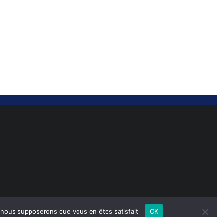
e, nous supposerons que vous en êtes satisfait.
OK
MENTIONS LÉGALES