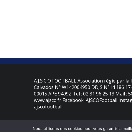
A.J.S.C.O FOOTBALL Association régie par la l
Calvados N° W142004950 DDJS N°14 186 174 
00015 APE 9499Z Tel : 02 31 96 25 13 Mail : 
www.ajsco.fr Facebook: AJSCOFootball Instag
ajscofootball
Nous utilisons des cookies pour vous garantir la meill
©
2026 - AJS Colleville Ouistreham | Site internet réalisé par