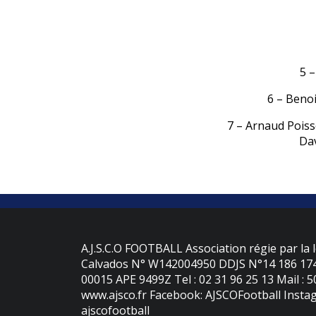
5 
6 – Beno
7 – Arnaud Poiss
Da
A.J.S.C.O FOOTBALL Association régie par la l
Calvados N° W142004950 DDJS N°14 186 174 
00015 APE 9499Z Tel : 02 31 96 25 13 Mail : 
www.ajsco.fr Facebook: AJSCOFootball Instag
ajscofootball