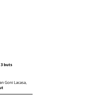
:
3 buts
an Goni Lacasa,
ut