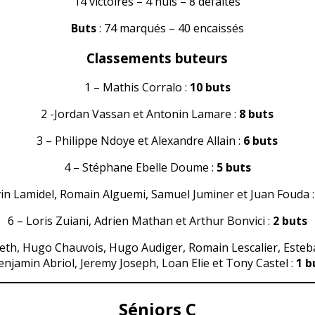
14 victoires – 4 nuls – 8 défaites
Buts
: 74 marqués – 40 encaissés
Classements buteurs
1 – Mathis Corralo :
10 buts
2 -Jordan Vassan et Antonin Lamare :
8 buts
3 – Philippe Ndoye et Alexandre Allain :
6 buts
4 – Stéphane Ebelle Doume :
5 buts
vin Lamidel, Romain Alguemi, Samuel Juminer et Juan Fouda 
6 – Loris Zuiani, Adrien Mathan et Arthur Bonvici :
2 buts
beth, Hugo Chauvois, Hugo Audiger, Romain Lescalier, Esteb
enjamin Abriol, Jeremy Joseph, Loan Elie et Tony Castel :
1 b
Séniors C