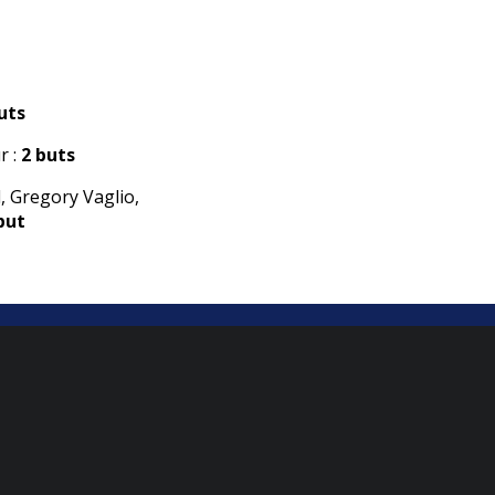
uts
r :
2 buts
, Gregory Vaglio,
but