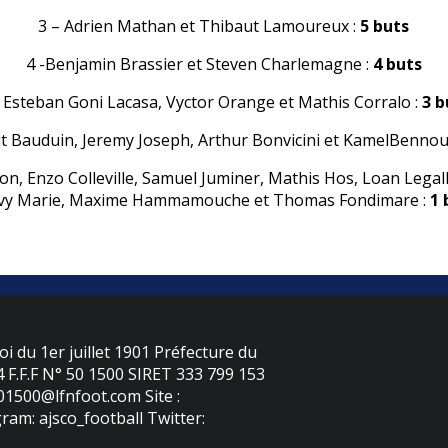
3 – Adrien Mathan et Thibaut Lamoureux :
5 buts
4 -Benjamin Brassier et Steven Charlemagne :
4 buts
– Esteban Goni Lacasa, Vyctor Orange et Mathis Corralo :
3 b
it Bauduin, Jeremy Joseph, Arthur Bonvicini et KamelBennou
on, Enzo Colleville, Samuel Juminer, Mathis Hos, Loan Legall
vy Marie, Maxime Hammamouche et Thomas Fondimare :
1 
oi du 1er juillet 1901 Préfecture du
F.F.F N° 50 1500 SIRET 333 799 153
501500@lfnfoot.com Site :
ram: ajsco_football Twitter: