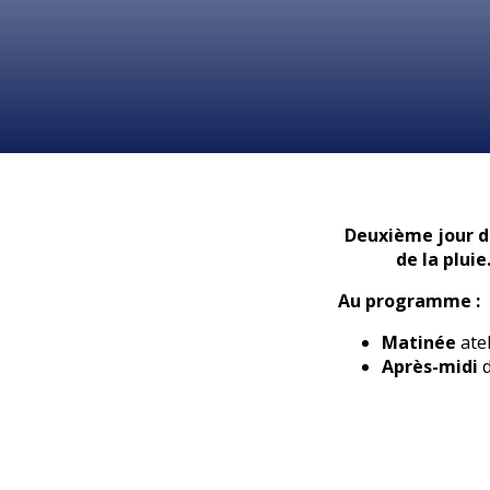
Deuxième jour d
de la plui
Au programme :
Matinée
atel
Après-midi
d