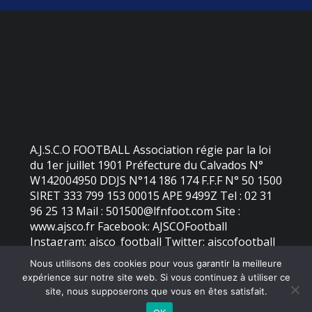
A.J.S.C.O FOOTBALL Association régie par la loi
du 1er juillet 1901 Préfecture du Calvados N°
W142004950 DDJS N°14 186 174 F.F.F N° 50 1500
SIRET 333 799 153 00015 APE 9499Z Tel : 02 31
96 25 13 Mail : 501500@lfnfoot.com Site :
www.ajsco.fr Facebook: AJSCOFootball
Instagram: ajsco_football Twitter: ajscofootball
Nous utilisons des cookies pour vous garantir la meilleure
expérience sur notre site web. Si vous continuez à utiliser ce
©
2026 - AJS Colleville Ouistreham | Site internet réalisé par
site, nous supposerons que vous en êtes satisfait.