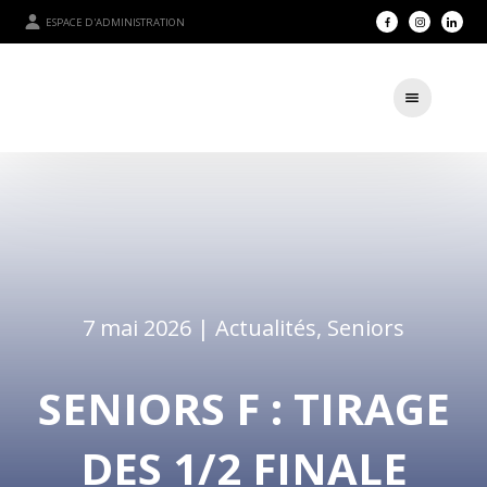
ESPACE D'ADMINISTRATION
7 mai 2026 |
Actualités
,
Seniors
SENIORS F : TIRAGE
DES 1/2 FINALE