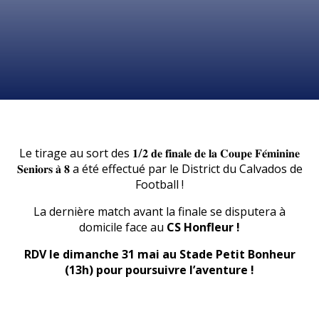
Le tirage au sort des 𝟏/𝟐 𝐝𝐞 𝐟𝐢𝐧𝐚𝐥𝐞 𝐝𝐞 𝐥𝐚 𝐂𝐨𝐮𝐩𝐞 𝐅𝐞́𝐦𝐢𝐧𝐢𝐧𝐞
𝐒𝐞𝐧𝐢𝐨𝐫𝐬 𝐚̀ 𝟖 a été effectué par le District du Calvados de
Football !
La dernière match avant la finale se disputera à
domicile face au
CS Honfleur !
RDV le dimanche 31 mai au Stade Petit Bonheur
(13h) pour poursuivre l’aventure !