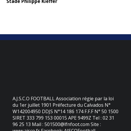
Stade Philippe Kieffer
A.J.S.C.O FOOTBALL Association régie par la loi
du 1er juillet 1901 Préfecture du Calvados N°
W142004950 DDJS N°14 186 174 F.F.F N° 50 1500
SIRET 333 799 153 00015 APE 9499Z Tel : 02 31
96 25 13 Mail : 501500@lfnfoot.com Site :
www.ajsco.fr Facebook: AJSCOFootball