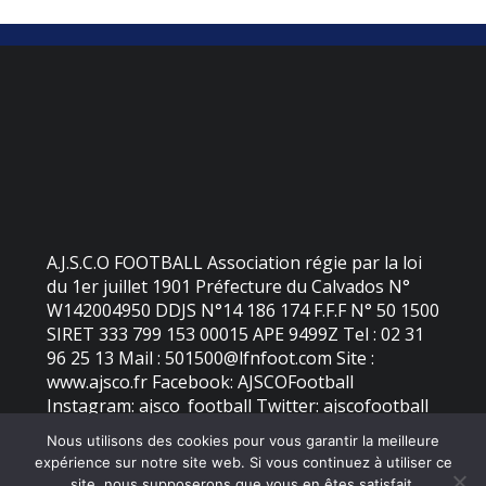
A.J.S.C.O FOOTBALL Association régie par la loi
du 1er juillet 1901 Préfecture du Calvados N°
W142004950 DDJS N°14 186 174 F.F.F N° 50 1500
SIRET 333 799 153 00015 APE 9499Z Tel : 02 31
96 25 13 Mail : 501500@lfnfoot.com Site :
www.ajsco.fr Facebook: AJSCOFootball
Instagram: ajsco_football Twitter: ajscofootball
Nous utilisons des cookies pour vous garantir la meilleure
expérience sur notre site web. Si vous continuez à utiliser ce
©
2026 - AJS Colleville Ouistreham | Site internet réalisé par
site, nous supposerons que vous en êtes satisfait.