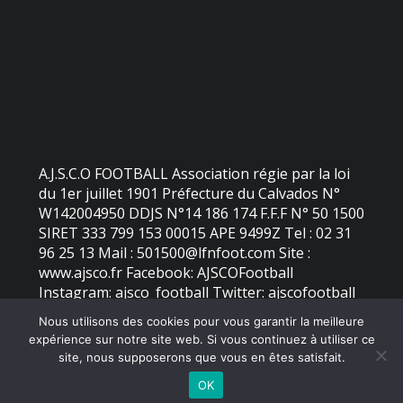
A.J.S.C.O FOOTBALL Association régie par la loi
du 1er juillet 1901 Préfecture du Calvados N°
W142004950 DDJS N°14 186 174 F.F.F N° 50 1500
SIRET 333 799 153 00015 APE 9499Z Tel : 02 31
96 25 13 Mail : 501500@lfnfoot.com Site :
www.ajsco.fr Facebook: AJSCOFootball
Instagram: ajsco_football Twitter: ajscofootball
Nous utilisons des cookies pour vous garantir la meilleure
expérience sur notre site web. Si vous continuez à utiliser ce
©
2026 - AJS Colleville Ouistreham | Site internet réalisé par
site, nous supposerons que vous en êtes satisfait.
OK
MENTIONS LÉGALES