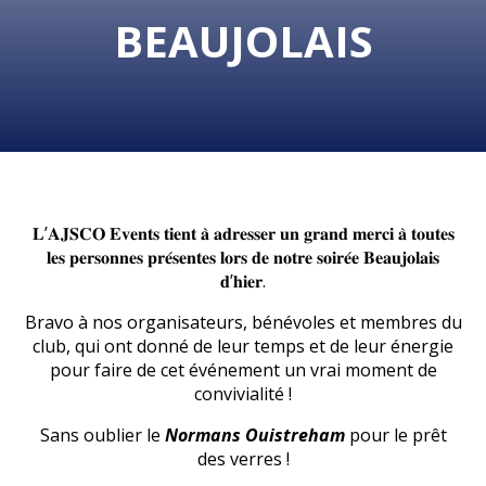
BEAUJOLAIS
𝐋’𝐀𝐉𝐒𝐂𝐎 𝐄𝐯𝐞𝐧𝐭𝐬 𝐭𝐢𝐞𝐧𝐭 𝐚̀ 𝐚𝐝𝐫𝐞𝐬𝐬𝐞𝐫 𝐮𝐧 𝐠𝐫𝐚𝐧𝐝 𝐦𝐞𝐫𝐜𝐢 𝐚̀ 𝐭𝐨𝐮𝐭𝐞𝐬
𝐥𝐞𝐬 𝐩𝐞𝐫𝐬𝐨𝐧𝐧𝐞𝐬 𝐩𝐫𝐞́𝐬𝐞𝐧𝐭𝐞𝐬 𝐥𝐨𝐫𝐬 𝐝𝐞 𝐧𝐨𝐭𝐫𝐞 𝐬𝐨𝐢𝐫𝐞́𝐞 𝐁𝐞𝐚𝐮𝐣𝐨𝐥𝐚𝐢𝐬
𝐝’𝐡𝐢𝐞𝐫.
Bravo à nos organisateurs, bénévoles et membres du
club, qui ont donné de leur temps et de leur énergie
pour faire de cet événement un vrai moment de
convivialité !
Sans oublier le
Normans Ouistreham
pour le prêt
des verres !