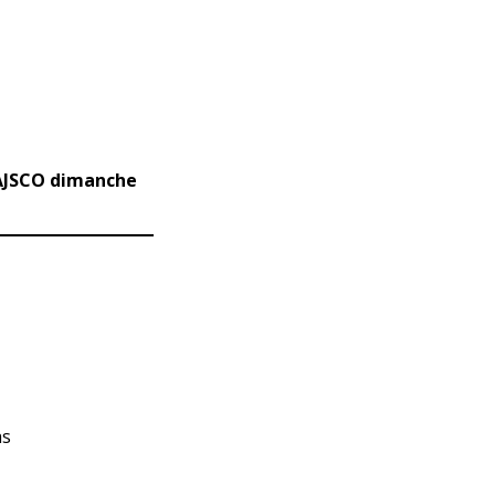
y
/ AJSCO dimanche
as