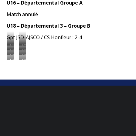
U16 – Départemental Groupe A
Match annulé
U18
– Départemental 3 – Groupe B
Gpt JSD-AJSCO / CS Honfleur : 2-4
U13A
U9
U9
U9
U11F
U11F
U11F
U11F