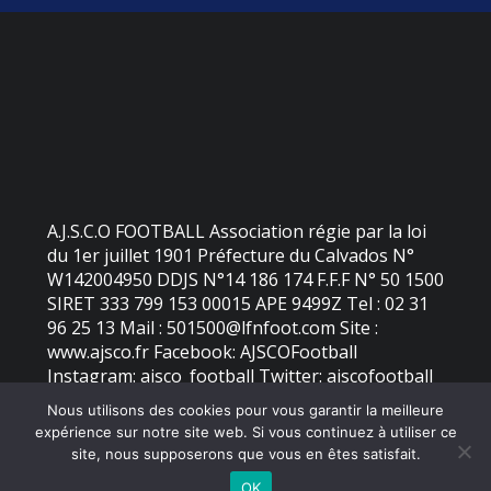
A.J.S.C.O FOOTBALL Association régie par la loi
du 1er juillet 1901 Préfecture du Calvados N°
W142004950 DDJS N°14 186 174 F.F.F N° 50 1500
SIRET 333 799 153 00015 APE 9499Z Tel : 02 31
96 25 13 Mail : 501500@lfnfoot.com Site :
www.ajsco.fr Facebook: AJSCOFootball
Instagram: ajsco_football Twitter: ajscofootball
Nous utilisons des cookies pour vous garantir la meilleure
expérience sur notre site web. Si vous continuez à utiliser ce
©
2026 - AJS Colleville Ouistreham | Site internet réalisé par
site, nous supposerons que vous en êtes satisfait.
OK