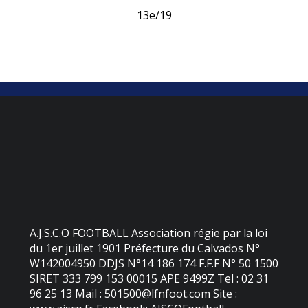
13e/19
A.J.S.C.O FOOTBALL Association régie par la loi
du 1er juillet 1901 Préfecture du Calvados N°
W142004950 DDJS N°14 186 174 F.F.F N° 50 1500
SIRET 333 799 153 00015 APE 9499Z Tel : 02 31
96 25 13 Mail : 501500@lfnfoot.com Site :