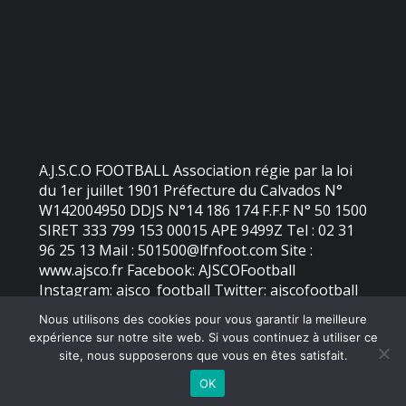
A.J.S.C.O FOOTBALL Association régie par la loi
du 1er juillet 1901 Préfecture du Calvados N°
W142004950 DDJS N°14 186 174 F.F.F N° 50 1500
SIRET 333 799 153 00015 APE 9499Z Tel : 02 31
96 25 13 Mail : 501500@lfnfoot.com Site :
www.ajsco.fr Facebook: AJSCOFootball
Instagram: ajsco_football Twitter: ajscofootball
Nous utilisons des cookies pour vous garantir la meilleure
expérience sur notre site web. Si vous continuez à utiliser ce
©
2026 - AJS Colleville Ouistreham | Site internet réalisé par
site, nous supposerons que vous en êtes satisfait.
OK
MENTIONS LÉGALES