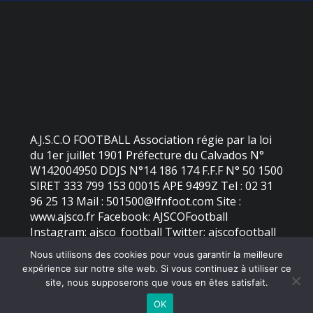
A.J.S.C.O FOOTBALL Association régie par la loi
du 1er juillet 1901 Préfecture du Calvados N°
W142004950 DDJS N°14 186 174 F.F.F N° 50 1500
SIRET 333 799 153 00015 APE 9499Z Tel : 02 31
96 25 13 Mail : 501500@lfnfoot.com Site :
www.ajsco.fr Facebook: AJSCOFootball
Instagram: ajsco_football Twitter: ajscofootball
Nous utilisons des cookies pour vous garantir la meilleure
expérience sur notre site web. Si vous continuez à utiliser ce
©
2026 - AJS Colleville Ouistreham | Site internet réalisé par
site, nous supposerons que vous en êtes satisfait.
OK