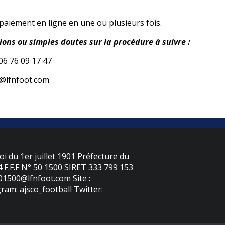
e paiement en ligne en une ou plusieurs fois.
ions ou simples doutes sur la procédure à suivre :
06 76 09 17 47
0@lfnfoot.com
oi du 1er juillet 1901 Préfecture du
F.F.F N° 50 1500 SIRET 333 799 153
501500@lfnfoot.com Site :
ram: ajsco_football Twitter: