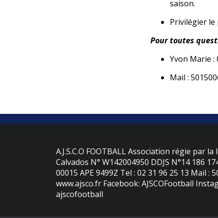
saison.
Privilégier l
Pour toutes quest
Yvon Marie : 
Mail : 50150
A.J.S.C.O FOOTBALL Association régie par la l
Calvados N° W142004950 DDJS N°14 186 174 
00015 APE 9499Z Tel : 02 31 96 25 13 Mail : 
www.ajsco.fr Facebook: AJSCOFootball Instag
ajscofootball