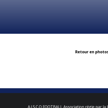
Retour en photos 
A.J.S.C.O FOOTBALL Association régie par la l