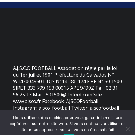
A.J.S.C.O FOOTBALL Association régie par la loi
du 1er juillet 1901 Préfecture du Calvados N°
W142004950 DDJS N°14 186 174 F.F.F N° 50 1500
SIRET 333 799 153 00015 APE 9499Z Tel : 02 31
96 25 13 Mail : 501500@lfnfoot.com Site :
www.ajsco.fr Facebook: AJSCOFootball
Instagram: ajsco_football Twitter: ajscofootball
Nous utilisons des cookies pour vous garantir la meilleure
expérience sur notre site web. Si vous continuez à utiliser ce
©
2026 - AJS Colleville Ouistreham | Site internet réalisé par
site, nous supposerons que vous en êtes satisfait.