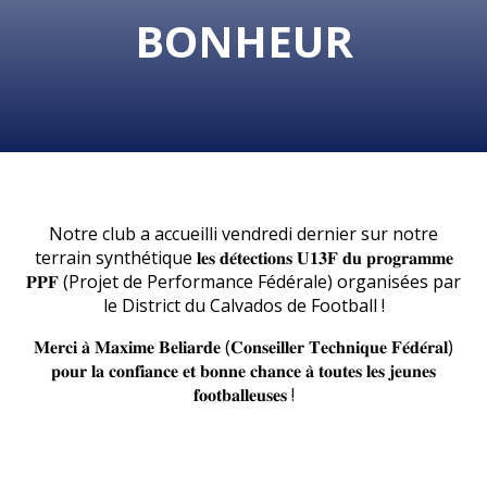
BONHEUR
Notre club a accueilli vendredi dernier sur notre
terrain synthétique 𝐥𝐞𝐬 𝐝𝐞́𝐭𝐞𝐜𝐭𝐢𝐨𝐧𝐬 𝐔𝟏𝟑𝐅 𝐝𝐮 𝐩𝐫𝐨𝐠𝐫𝐚𝐦𝐦𝐞
𝐏𝐏𝐅 (Projet de Performance Fédérale) organisées par
le District du Calvados de Football !
𝐌𝐞𝐫𝐜𝐢 𝐚̀ 𝐌𝐚𝐱𝐢𝐦𝐞 𝐁𝐞𝐥𝐢𝐚𝐫𝐝𝐞 (𝐂𝐨𝐧𝐬𝐞𝐢𝐥𝐥𝐞𝐫 𝐓𝐞𝐜𝐡𝐧𝐢𝐪𝐮𝐞 𝐅𝐞́𝐝𝐞́𝐫𝐚𝐥)
𝐩𝐨𝐮𝐫 𝐥𝐚 𝐜𝐨𝐧𝐟𝐢𝐚𝐧𝐜𝐞 𝐞𝐭 𝐛𝐨𝐧𝐧𝐞 𝐜𝐡𝐚𝐧𝐜𝐞 𝐚̀ 𝐭𝐨𝐮𝐭𝐞𝐬 𝐥𝐞𝐬 𝐣𝐞𝐮𝐧𝐞𝐬
𝐟𝐨𝐨𝐭𝐛𝐚𝐥𝐥𝐞𝐮𝐬𝐞𝐬 !