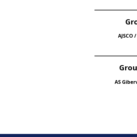
Gro
AJSCO /
Grou
AS Giberv