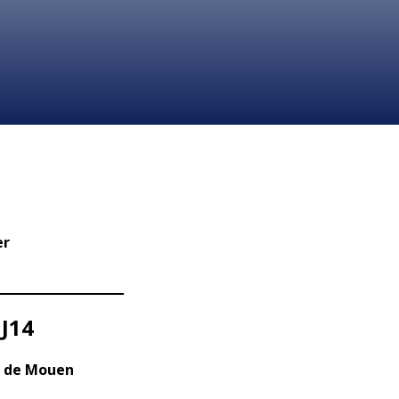
er
 J14
e de Mouen