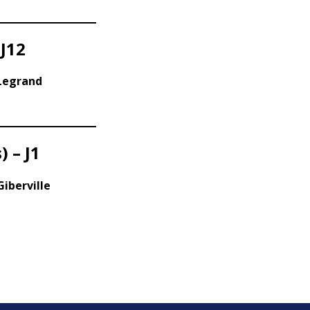
 J12
 Legrand
 – J1
Giberville