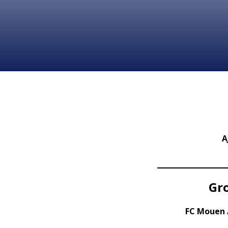
A
Gro
FC Mouen 