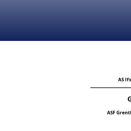
AS Ifs
ASF Grent