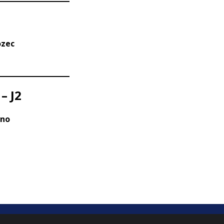
ozec
– J2
ano