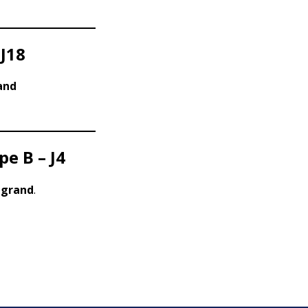
 J18
and
e B – J4
egrand
.