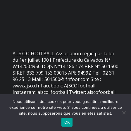
A.J.S.C.O FOOTBALL Association régie par la loi
du 1er juillet 1901 Préfecture du Calvados N°
W142004950 DDJS N°14 186 174 F.F.F N° 50 1500
SIRET 333 799 153 00015 APE 9499Z Tel : 02 31
96 25 13 Mail : 501500@lfnfoot.com Site :
www.ajsco.fr Facebook: AJSCOFootball
Instagram: ajsco_football Twitter: ajscofootball
Nous utilisons des cookies pour vous garantir la meilleure
expérience sur notre site web. Si vous continuez à utiliser ce
©
2026 - AJS Colleville Ouistreham | Site internet réalisé par
site, nous supposerons que vous en êtes satisfait.
OK
MENTIONS LÉGALES