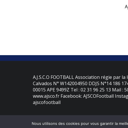
A
A.J.S.C.O FOOTBALL Association régie par la l
Calvados N° W142004950 DDJS N°14 186 174 
00015 APE 9499Z Tel : 02 31 96 25 13 Mail : 
www.ajsco.fr Facebook: AJSCOFootball Instag
ajscofootball
Nous utilisons des cookies pour vous garantir la meill
©
2026 - AJS Colleville Ouistreham | Site internet réalisé par