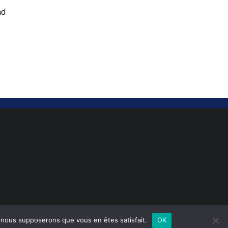
nd
e, nous supposerons que vous en êtes satisfait.
OK
MENTIONS LÉGALES