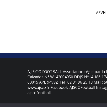
ASVH 
A.J.S.C.O FOOTBALL Association régie par la l
Calvados N° W142004950 DDJS N°14 186 174 
00015 APE 9499Z Tel : 02 31 96 25 13 Mail : 
www.ajsco.fr Facebook: AJSCOFootball Instag
ajscofootball