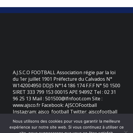
A.J.S.C.O FOOTBALL Association régie par la loi
du 1er juillet 1901 Préfecture du Calvados N°
W142004950 DDJS N°14 186 174 F.F.F N° 50 1500
SIRET 333 799 153 00015 APE 9499Z Tel : 02 31
96 25 13 Mail : 501500@lfnfoot.com Site :
www.ajsco.fr Facebook: AJSCOFootball
Instagram: ajsco_football Twitter: ajscofootball
Nous utilisons des cookies pour vous garantir la meilleure
expérience sur notre site web. Si vous continuez à utiliser ce
©
2026 - AJS Colleville Ouistreham | Site internet réalisé par