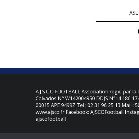
ASL
A.J.S.C.O FOOTBALL Association régie par la l
Calvados N° W142004950 DDJS N°14 186 174 
00015 APE 9499Z Tel : 02 31 96 25 13 Mail : 
www.ajsco.fr Facebook: AJSCOFootball Instag
ajscofootball