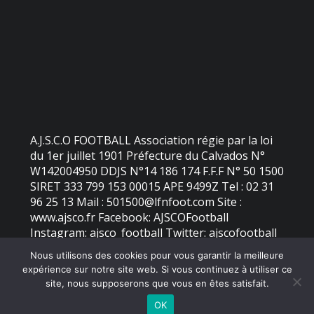
A.J.S.C.O FOOTBALL Association régie par la loi
du 1er juillet 1901 Préfecture du Calvados N°
W142004950 DDJS N°14 186 174 F.F.F N° 50 1500
SIRET 333 799 153 00015 APE 9499Z Tel : 02 31
96 25 13 Mail : 501500@lfnfoot.com Site :
www.ajsco.fr Facebook: AJSCOFootball
Instagram: ajsco_football Twitter: ajscofootball
Nous utilisons des cookies pour vous garantir la meilleure
expérience sur notre site web. Si vous continuez à utiliser ce
©
2026 - AJS Colleville Ouistreham | Site internet réalisé par
site, nous supposerons que vous en êtes satisfait.
OK