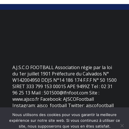
A.J.S.C.O FOOTBALL Association régie par la loi
du 1er juillet 1901 Préfecture du Calvados N°
W142004950 DDJS N°14 186 174 F.F.F N° 50 1500
SIRET 333 799 153 00015 APE 9499Z Tel : 02 31
96 25 13 Mail : 501500@lfnfoot.com Site :
www.ajsco.fr Facebook: AJSCOFootball
Instagram: ajsco_football Twitter: ajscofootball
Nous utilisons des cookies pour vous garantir la meilleure
expérience sur notre site web. Si vous continuez à utiliser ce
©
2026 - AJS Colleville Ouistreham | Site internet réalisé par
site, nous supposerons que vous en êtes satisfait.