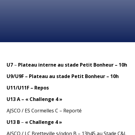
U7
–
Plateau interne au stade Petit Bonheur – 10h
U9
/U9F – Plateau au stade Petit Bonheur – 10h
U11/U11F
– Repos
U13 A
– « Challenge 4 »
AJSCO / ES Cormelles C – Reporté
U1
3 B
–
« Challenge 4 »
AJSCO / LC Bretteville s/odon B – 13h45 au Stade C&L