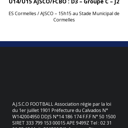
U14/U15 AJSCO/FCBO : D3 – Groupe C – J2
ES Cormelles / AJSCO – 15h15 au Stade Municipal de
Cormelles
A.J.S.C.O FOOTBALL Association régie par la loi
du 1er juillet 1901 Préfecture du Calvados N°
W142004950 DDJS N°14 186 174 F.F.F N° 50 1500
SIRET 333 799 153 00015 APE 9499Z Tel : 02 31