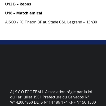
U1
3 B
– Repos
U16 – Match amical
AJSCO / FC Thaon BF au Stade C&L Legrand – 13h30
A.J.S.C.O FOOTBALL Association régie par la loi
du 1er juillet 1901 Préfecture du Calvados N°
W142004950 DDJS N°14 186 174 F.F.F N° 50 1500