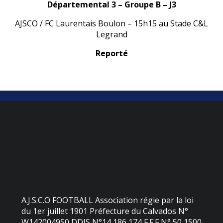
Départemental 3 – Groupe B – J3
AJSCO / FC Laurentais Boulon – 15h15 au Stade C&L
Legrand
Reporté
A.J.S.C.O FOOTBALL Association régie par la loi
du 1er juillet 1901 Préfecture du Calvados N°
W142004950 DDJS N°14 186 174 F.F.F N° 50 1500