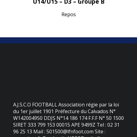
U14/U15 – D3 – Groupe B
Repos
A.J.S.C.O FOOTBALL Association régie par la loi
du 1er juillet 1901 Préfecture du Calvados N°
W142004950 DDJS N°14 186 174 F.F.F N° 50 1500
SIRET 333 799 153 00015 APE 9499Z Tel : 02 31
96 25 13 Mail : 501500@lfnfoot.com Site :