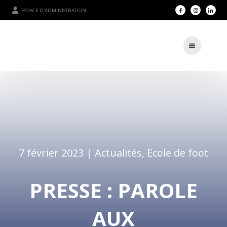
ESPACE D'ADMINISTRATION
7 février 2023 |
Actualités
,
Ecole de foot
PRESSE : PAROLE
AUX