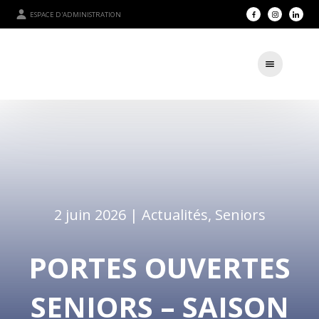
ESPACE D'ADMINISTRATION
2 juin 2026 |
Actualités
,
Seniors
PORTES OUVERTES
SENIORS – SAISON