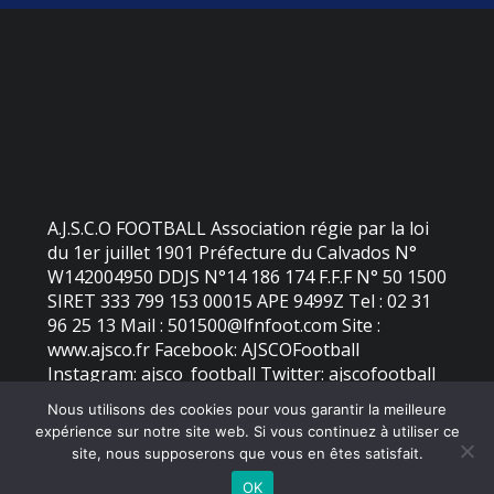
A.J.S.C.O FOOTBALL Association régie par la loi
du 1er juillet 1901 Préfecture du Calvados N°
W142004950 DDJS N°14 186 174 F.F.F N° 50 1500
SIRET 333 799 153 00015 APE 9499Z Tel : 02 31
96 25 13 Mail : 501500@lfnfoot.com Site :
www.ajsco.fr Facebook: AJSCOFootball
Instagram: ajsco_football Twitter: ajscofootball
Nous utilisons des cookies pour vous garantir la meilleure
expérience sur notre site web. Si vous continuez à utiliser ce
©
2026 - AJS Colleville Ouistreham | Site internet réalisé par
site, nous supposerons que vous en êtes satisfait.
OK