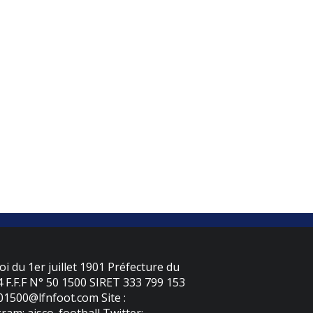
oi du 1er juillet 1901 Préfecture du
F.F.F N° 50 1500 SIRET 333 799 153
501500@lfnfoot.com Site :