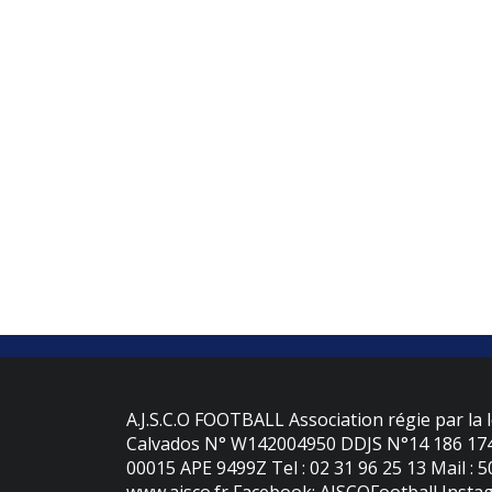
A.J.S.C.O FOOTBALL Association régie par la l
Calvados N° W142004950 DDJS N°14 186 174 
00015 APE 9499Z Tel : 02 31 96 25 13 Mail : 