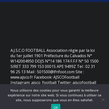
A.J.S.C.O FOOTBALL Association régie par la loi
du 1er juillet 1901 Préfecture du Calvados N°
W142004950 DDJS N°14 186 174 F.F.F N° 50 1500
SIRET 333 799 153 00015 APE 9499Z Tel : 02 31
96 25 13 Mail : 501500@lfnfoot.com Site :
www.ajsco.fr Facebook: AJSCOFootball
Instagram: ajsco_football Twitter: ajscofootball
Nous utilisons des cookies pour vous garantir la meilleure
expérience sur notre site web. Si vous continuez à utiliser ce
©
2026 - AJS Colleville Ouistreham | Site internet réalisé par
site, nous supposerons que vous en êtes satisfait.
OK