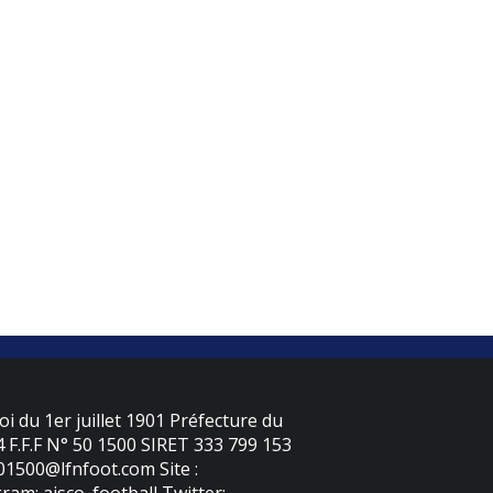
oi du 1er juillet 1901 Préfecture du
F.F.F N° 50 1500 SIRET 333 799 153
501500@lfnfoot.com Site :