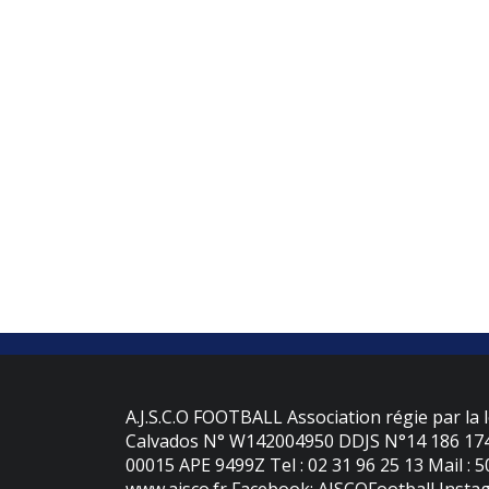
A.J.S.C.O FOOTBALL Association régie par la l
Calvados N° W142004950 DDJS N°14 186 174 
00015 APE 9499Z Tel : 02 31 96 25 13 Mail : 