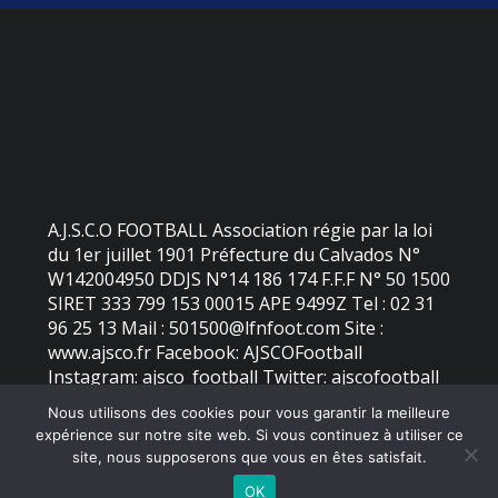
A.J.S.C.O FOOTBALL Association régie par la loi
du 1er juillet 1901 Préfecture du Calvados N°
W142004950 DDJS N°14 186 174 F.F.F N° 50 1500
SIRET 333 799 153 00015 APE 9499Z Tel : 02 31
96 25 13 Mail : 501500@lfnfoot.com Site :
www.ajsco.fr Facebook: AJSCOFootball
Instagram: ajsco_football Twitter: ajscofootball
Nous utilisons des cookies pour vous garantir la meilleure
expérience sur notre site web. Si vous continuez à utiliser ce
©
2026 - AJS Colleville Ouistreham | Site internet réalisé par
site, nous supposerons que vous en êtes satisfait.
OK