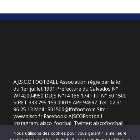
A.J.S.C.O FOOTBALL Association régie par la loi
du 1er juillet 1901 Préfecture du Calvados N°
W142004950 DDJS N°14 186 174 F.F.F N° 50 1500
SIRET 333 799 153 00015 APE 9499Z Tel : 02 31
96 25 13 Mail : 501500@lfnfoot.com Site :
www.ajsco.fr Facebook: AJSCOFootball
Instagram: ajsco_football Twitter: ajscofootball
Nous utilisons des cookies pour vous garantir la meilleure
expérience sur notre site web. Si vous continuez à utiliser ce