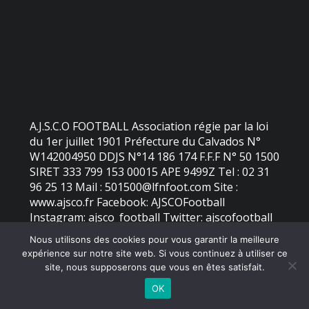
A.J.S.C.O FOOTBALL Association régie par la loi
du 1er juillet 1901 Préfecture du Calvados N°
W142004950 DDJS N°14 186 174 F.F.F N° 50 1500
SIRET 333 799 153 00015 APE 9499Z Tel : 02 31
96 25 13 Mail : 501500@lfnfoot.com Site :
www.ajsco.fr Facebook: AJSCOFootball
Instagram: ajsco_football Twitter: ajscofootball
Nous utilisons des cookies pour vous garantir la meilleure
expérience sur notre site web. Si vous continuez à utiliser ce
©
2026 - AJS Colleville Ouistreham | Site internet réalisé par
site, nous supposerons que vous en êtes satisfait.
OK
MENTIONS LÉGALES