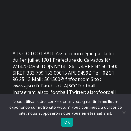
A.J.S.C.O FOOTBALL Association régie par la loi
du 1er juillet 1901 Préfecture du Calvados N°
W142004950 DDJS N°14 186 174 F.F.F N° 50 1500
SIRET 333 799 153 00015 APE 9499Z Tel : 02 31
96 25 13 Mail : 501500@lfnfoot.com Site :
www.ajsco.fr Facebook: AJSCOFootball
Instagram: ajsco_football Twitter: ajscofootball
Nous utilisons des cookies pour vous garantir la meilleure
expérience sur notre site web. Si vous continuez à utiliser ce
©
2026 - AJS Colleville Ouistreham | Site internet réalisé par
site, nous supposerons que vous en êtes satisfait.
OK
MENTIONS LÉGALES